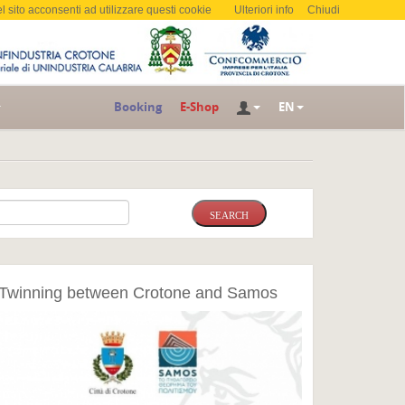
l sito acconsenti ad utilizzare questi cookie
Ulteriori info
Chiudi
Booking
E-Shop
EN
Twinning between Crotone and Samos