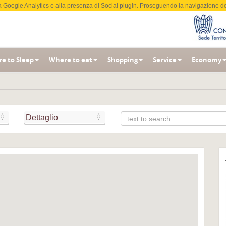
ati a Google Analytics e alla presenza di Social plugin. Proseguendo la navigazione de
e to Sleep
Where to eat
Shopping
Service
Economy