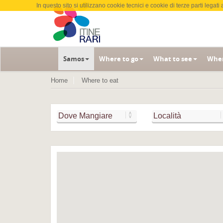
In questo sito si utilizzano cookie tecnici e cookie di terze parti leg
Samos
Where to go
What to see
Wher
Home
Where to eat